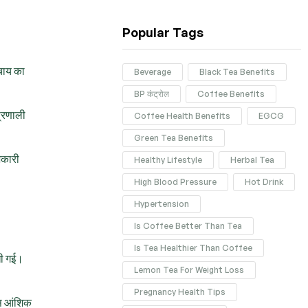
Popular Tags
 चाय का
Beverage
Black Tea Benefits
BP कंट्रोल
Coffee Benefits
प्रणाली
Coffee Health Benefits
EGCG
Green Tea Benefits
भकारी
Healthy Lifestyle
Herbal Tea
High Blood Pressure
Hot Drink
Hypertension
Is Coffee Better Than Tea
Is Tea Healthier Than Coffee
ेखी गई।
Lemon Tea For Weight Loss
Pregnancy Health Tips
्स आंशिक