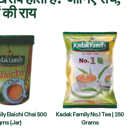
ं की राय
ly Elaichi Chai 500
Kadak Family No.1 Tea | 250
gms (Jar)
Grams