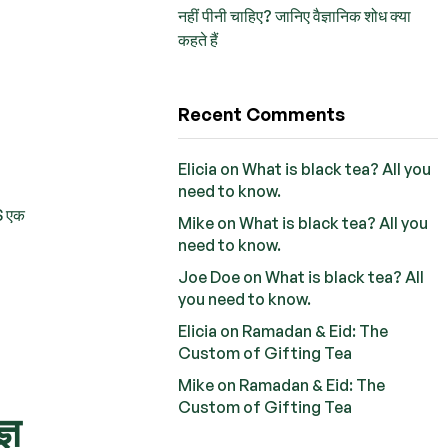
नहीं पीनी चाहिए? जानिए वैज्ञानिक शोध क्या
कहते हैं
Recent Comments
Elicia
on
What is black tea? All you
need to know.
BS एक
Mike
on
What is black tea? All you
need to know.
Joe Doe
on
What is black tea? All
you need to know.
Elicia
on
Ramadan & Eid: The
Custom of Gifting Tea
Mike
on
Ramadan & Eid: The
Custom of Gifting Tea
्ञ