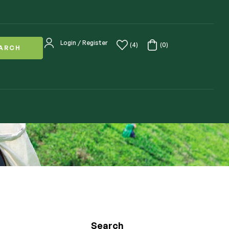
Login / Register
(4)
(0)
ARCH
Search