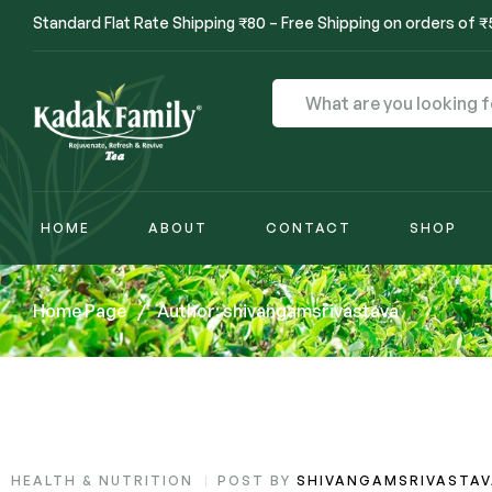
Standard Flat Rate Shipping ₹80 – Free Shipping on orders of 
HOME
ABOUT
CONTACT
SHOP
Home Page
/
Author: shivangamsrivastava
HEALTH & NUTRITION
POST BY
SHIVANGAMSRIVASTA