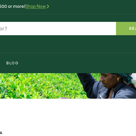
₹500 or more!
Shop Now
SE
BLOG
VA