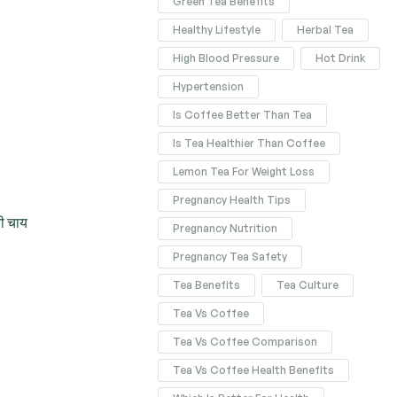
Green Tea Benefits
Healthy Lifestyle
Herbal Tea
High Blood Pressure
Hot Drink
Hypertension
Is Coffee Better Than Tea
Is Tea Healthier Than Coffee
Lemon Tea For Weight Loss
Pregnancy Health Tips
नी चाय
Pregnancy Nutrition
Pregnancy Tea Safety
Tea Benefits
Tea Culture
Tea Vs Coffee
Tea Vs Coffee Comparison
Tea Vs Coffee Health Benefits