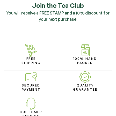
Join the Tea Club
You will receive a FREE STAMP and a 10% discount for
your next purchase.
FREE
100% HAND
SHIPPING
PACKED
SECURED
QUALITY
PAYMENT
GUARANTEE
CUSTOMER