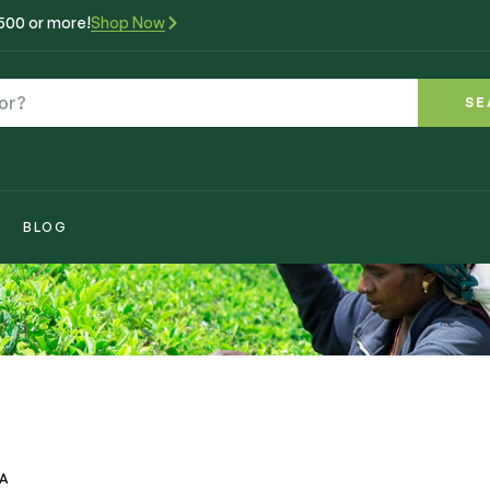
₹500 or more!
Shop Now
SE
BLOG
VA