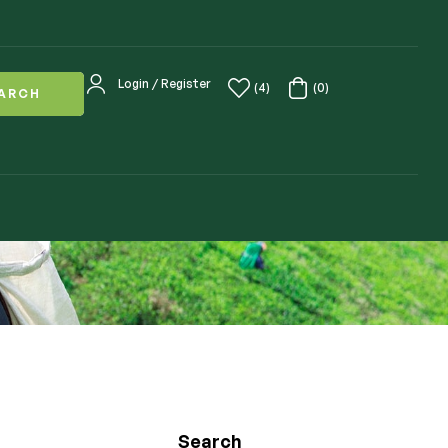
Login / Register
(4)
(0)
ARCH
Search