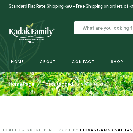
Standard Flat Rate Shipping ₹80 – Free Shipping on orders of 
HOME
ABOUT
CONTACT
SHOP
Home Page
/
Posts tagged “चाय और गर्भावस्था”
HEALTH & NUTRITION
POST BY
SHIVANGAMSRIVASTA