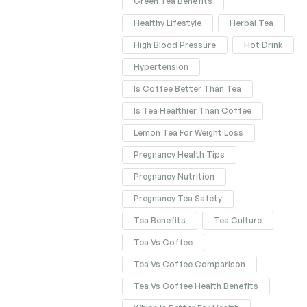
Green Tea Benefits
Healthy Lifestyle
Herbal Tea
High Blood Pressure
Hot Drink
Hypertension
Is Coffee Better Than Tea
Is Tea Healthier Than Coffee
Lemon Tea For Weight Loss
Pregnancy Health Tips
Pregnancy Nutrition
Pregnancy Tea Safety
Tea Benefits
Tea Culture
Tea Vs Coffee
Tea Vs Coffee Comparison
Tea Vs Coffee Health Benefits