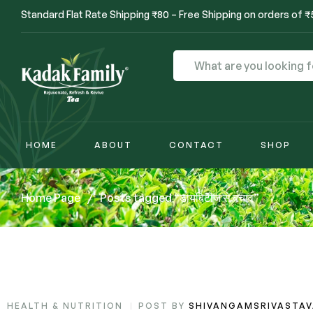
Standard Flat Rate Shipping ₹80 – Free Shipping on orders of 
HOME
ABOUT
CONTACT
SHOP
Home Page
/
Posts tagged “डायबिटीज से बचाव”
HEALTH & NUTRITION
POST BY
SHIVANGAMSRIVASTA