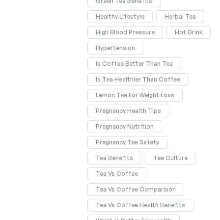
Green Tea Benefits
Healthy Lifestyle
Herbal Tea
High Blood Pressure
Hot Drink
Hypertension
Is Coffee Better Than Tea
Is Tea Healthier Than Coffee
Lemon Tea For Weight Loss
Pregnancy Health Tips
Pregnancy Nutrition
Pregnancy Tea Safety
Tea Benefits
Tea Culture
Tea Vs Coffee
Tea Vs Coffee Comparison
Tea Vs Coffee Health Benefits