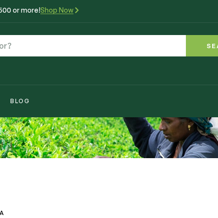
₹500 or more!
Shop Now
SE
BLOG
VA