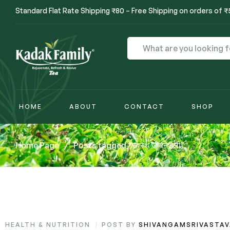
Standard Flat Rate Shipping ₹80 – Free Shipping on orders of 
HOME
ABOUT
CONTACT
SHOP
Home Page
/
Posts tagged “स्वस्थ जीवनशैली”
HEALTH & NUTRITION
POST BY
SHIVANGAMSRIVASTA