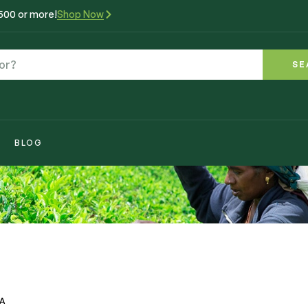
₹500 or more!
Shop Now
SE
BLOG
VA