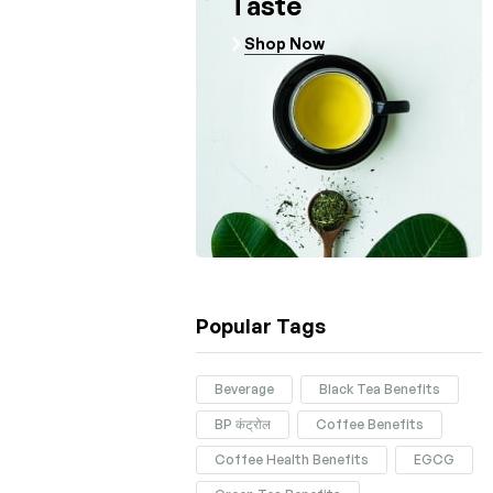
Taste
Shop Now
Popular Tags
Beverage
Black Tea Benefits
BP कंट्रोल
Coffee Benefits
Coffee Health Benefits
EGCG