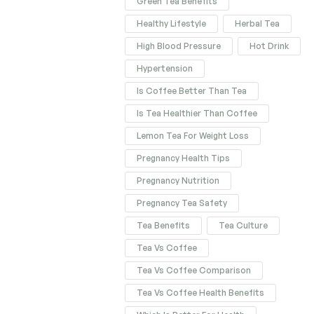
Green Tea Benefits
Healthy Lifestyle
Herbal Tea
High Blood Pressure
Hot Drink
Hypertension
Is Coffee Better Than Tea
Is Tea Healthier Than Coffee
Lemon Tea For Weight Loss
Pregnancy Health Tips
Pregnancy Nutrition
Pregnancy Tea Safety
Tea Benefits
Tea Culture
Tea Vs Coffee
Tea Vs Coffee Comparison
Tea Vs Coffee Health Benefits