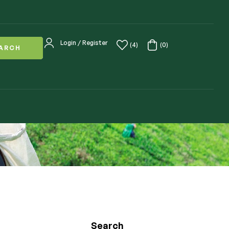
Login / Register
(4)
(0)
ARCH
Search