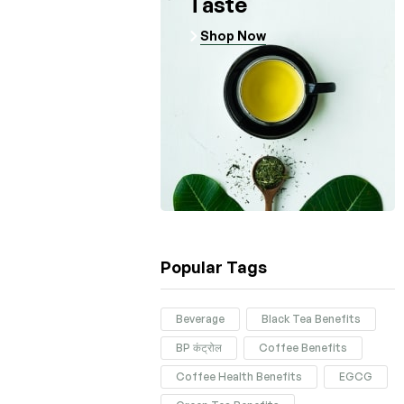
Taste
Shop Now
Popular Tags
Beverage
Black Tea Benefits
BP कंट्रोल
Coffee Benefits
Coffee Health Benefits
EGCG