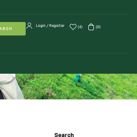
Login / Register
(4)
(0)
ARCH
Search