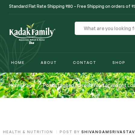
Standard Flat Rate Shipping ₹80 – Free Shipping on orders of 
HOME
ABOUT
CONTACT
SHOP
Home Page
/
Posts tagged “Green Tea for Weight Lo
HEALTH & NUTRITION
POST BY
SHIVANGAMSRIVASTA