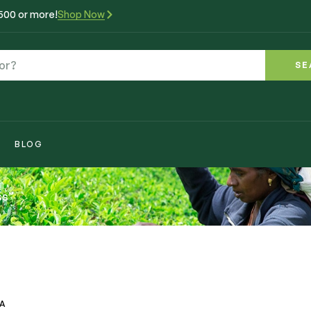
₹500 or more!
Shop Now
SE
BLOG
ss”
VA