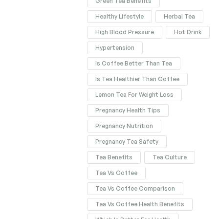
Green Tea Benefits
Healthy Lifestyle
Herbal Tea
High Blood Pressure
Hot Drink
Hypertension
Is Coffee Better Than Tea
Is Tea Healthier Than Coffee
Lemon Tea For Weight Loss
Pregnancy Health Tips
Pregnancy Nutrition
Pregnancy Tea Safety
Tea Benefits
Tea Culture
Tea Vs Coffee
Tea Vs Coffee Comparison
Tea Vs Coffee Health Benefits