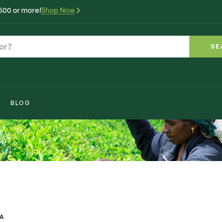
₹500 or more!
Shop Now
SE
BLOG
ch”
VA