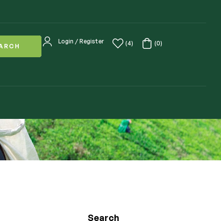
Login / Register
(4)
(0)
ARCH
Search