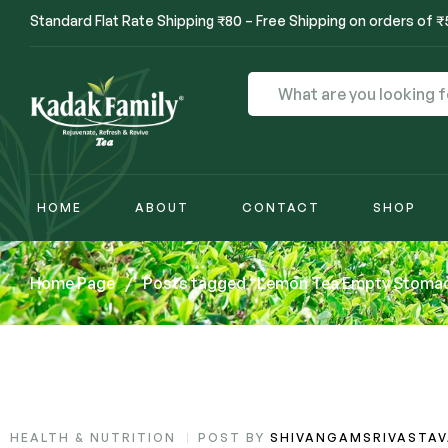
Standard Flat Rate Shipping ₹80 – Free Shipping on orders of 
HOME
ABOUT
CONTACT
SHOP
Home Page
/
Posts tagged “Lemon Tea Empty Stoma
HEALTH & NUTRITION
POST BY
SHIVANGAMSRIVASTA