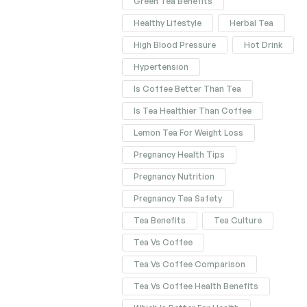
Green Tea Benefits
Healthy Lifestyle
Herbal Tea
High Blood Pressure
Hot Drink
Hypertension
Is Coffee Better Than Tea
Is Tea Healthier Than Coffee
Lemon Tea For Weight Loss
Pregnancy Health Tips
Pregnancy Nutrition
Pregnancy Tea Safety
Tea Benefits
Tea Culture
Tea Vs Coffee
Tea Vs Coffee Comparison
Tea Vs Coffee Health Benefits