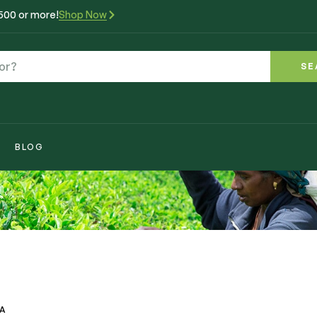
₹500 or more!
Shop Now
SE
BLOG
”
VA