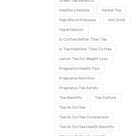
Green Tea Benefits
Healthy Lifestyle
Herbal Tea
High Blood Pressure
Hot Drink
Hypertension
Is Coffee Better Than Tea
Is Tea Healthier Than Coffee
Lemon Tea For Weight Loss
Pregnancy Health Tips
Pregnancy Nutrition
Pregnancy Tea Safety
Tea Benefits
Tea Culture
Tea Vs Coffee
Tea Vs Coffee Comparison
Tea Vs Coffee Health Benefits