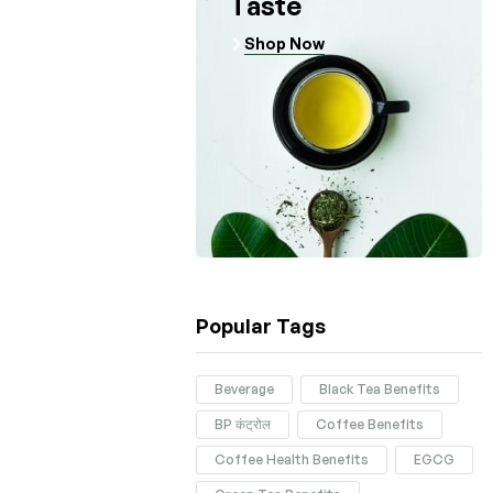
Taste
Shop Now
Popular Tags
Beverage
Black Tea Benefits
BP कंट्रोल
Coffee Benefits
Coffee Health Benefits
EGCG