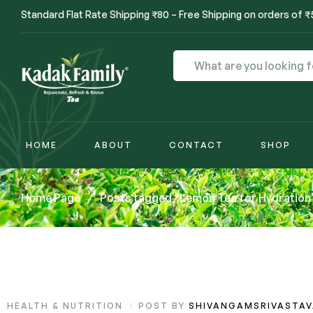
Standard Flat Rate Shipping ₹80 – Free Shipping on orders of 
HOME
ABOUT
CONTACT
SHOP
Home Page
/
Posts tagged “Lemon Tea for Hydration
HEALTH & NUTRITION
POST BY
SHIVANGAMSRIVASTA