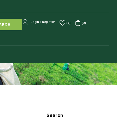
Login / Register
(4)
(0)
ARCH
Search