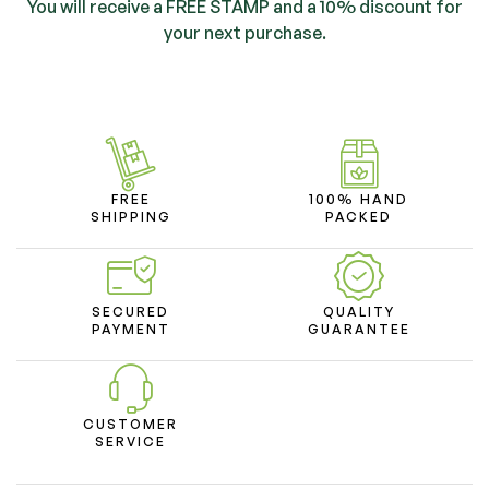
You will receive a FREE STAMP and a 10% discount for
your next purchase.
FREE
100% HAND
SHIPPING
PACKED
SECURED
QUALITY
PAYMENT
GUARANTEE
CUSTOMER
SERVICE