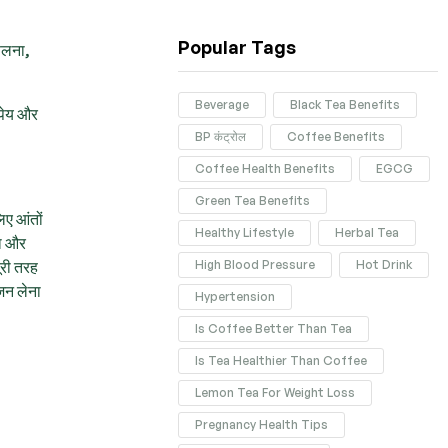
Popular Tags
फूलना,
Beverage
Black Tea Benefits
 पेय और
BP कंट्रोल
Coffee Benefits
Coffee Health Benefits
EGCG
Green Tea Benefits
िए आंतों
Healthy Lifestyle
Herbal Tea
ता और
High Blood Pressure
Hot Drink
ूरी तरह
जन लेना
Hypertension
Is Coffee Better Than Tea
Is Tea Healthier Than Coffee
Lemon Tea For Weight Loss
Pregnancy Health Tips