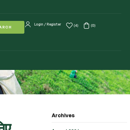
Login / Register
(4)
(0)
ARCH
Archives
निए